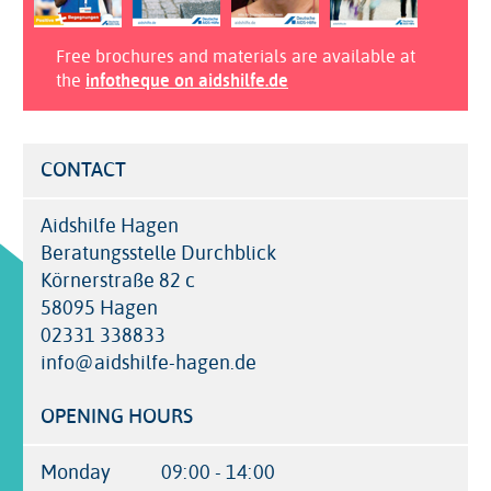
Free brochures and materials are available at
the
infotheque on aidshilfe.de
CONTACT
Aidshilfe Hagen
Beratungsstelle Durchblick
Körnerstraße 82 c
58095 Hagen
02331 338833
info@aidshilfe-hagen.de
OPENING HOURS
Monday
09:00 - 14:00