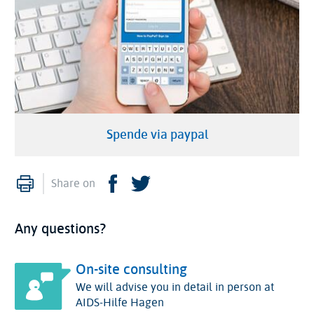
Spende via paypal
Print
Facebook
Twitter
Share on
Any questions?
On-site consulting
We will advise you in detail in person at
AIDS-Hilfe Hagen